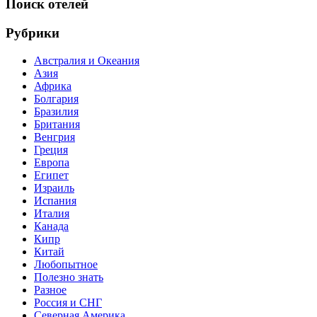
Поиск отелей
Рубрики
Австралия и Океания
Азия
Африка
Болгария
Бразилия
Британия
Венгрия
Греция
Европа
Египет
Израиль
Испания
Италия
Канада
Кипр
Китай
Любопытное
Полезно знать
Разное
Россия и СНГ
Северная Америка