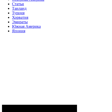
Статьи
Таиланд
Турция
Хорватия
Эмираты
Южная Америка
Япония