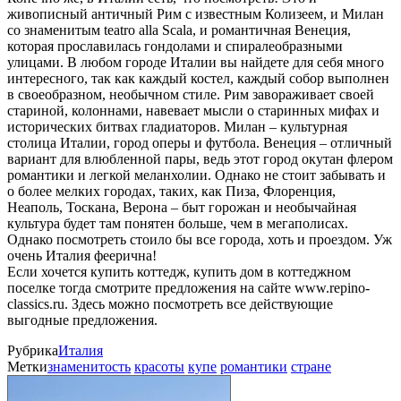
живописный античный Рим с известным Колизеем, и Милан
со знаменитым teatro alla Scala, и романтичная Венеция,
которая прославилась гондолами и спиралеобразными
улицами. В любом городе Италии вы найдете для себя много
интересного, так как каждый костел, каждый собор выполнен
в своеобразном, необычном стиле. Рим завораживает своей
стариной, колоннами, навевает мысли о старинных мифах и
исторических битвах гладиаторов. Милан – культурная
столица Италии, город оперы и футбола. Венеция – отличный
вариант для влюбленной пары, ведь этот город окутан флером
романтики и легкой меланхолии. Однако не стоит забывать и
о более мелких городах, таких, как Пиза, Флоренция,
Неаполь, Тоскана, Верона – быт горожан и необычайная
культура будет там понятен больше, чем в мегаполисах.
Однако посмотреть стоило бы все города, хоть и проездом. Уж
очень Италия феерична!
Если хочется купить коттедж, купить дом в коттеджном
поселке тогда смотрите предложения на сайте www.repino-
classics.ru. Здесь можно посмотреть все действующие
выгодные предложения.
Рубрика
Италия
Метки
знаменитость
красоты
купе
романтики
стране