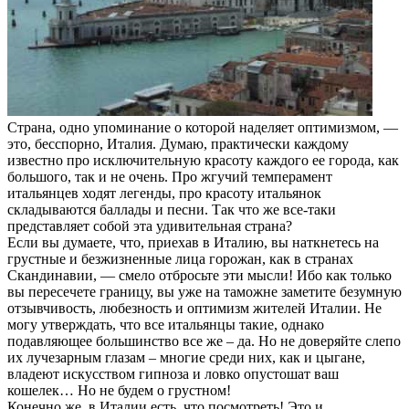
Страна, одно упоминание о которой наделяет оптимизмом, —
это, бесспорно, Италия. Думаю, практически каждому
известно про исключительную красоту каждого ее города, как
большого, так и не очень. Про жгучий темперамент
итальянцев ходят легенды, про красоту итальянок
складываются баллады и песни. Так что же все-таки
представляет собой эта удивительная страна?
Если вы думаете, что, приехав в Италию, вы наткнетесь на
грустные и безжизненные лица горожан, как в странах
Скандинавии, — смело отбросьте эти мысли! Ибо как только
вы пересечете границу, вы уже на таможне заметите безумную
отзывчивость, любезность и оптимизм жителей Италии. Не
могу утверждать, что все итальянцы такие, однако
подавляющее большинство все же – да. Но не доверяйте слепо
их лучезарным глазам – многие среди них, как и цыгане,
владеют искусством гипноза и ловко опустошат ваш
кошелек… Но не будем о грустном!
Конечно же, в Италии есть, что посмотреть! Это и