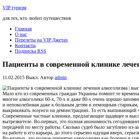
VIP туризм
для тех, кто любит путешествия
Главная
О нас
Перелеты на VIP Джетах
Контакты
Подписка RSS
Пациенты в современной клинике лечен
11.02.2015
Выкл.
Автор
admin
Мало кто из современных граждан Украины помнит те времена,
многие алкоголики 60-х, 70-х и даже 80-х очень хорошо запом
и непоколебимая даже к больным детям и немощным старикам, а
выкрикивать лозунги на демонстрациях. То есть выпивающий ч
Современные частные клиники, предлагающие щадящее и высоко
вытрезвителе. Во-первых, это полная анонимность сегодняшнег
передачей по месту работы. Сколько судеб было загублено из-
на работе и его карьера, до этого серьезно идущая вверх, серье
Во-вторых, это полное принятие алкоголизма как болезни в со