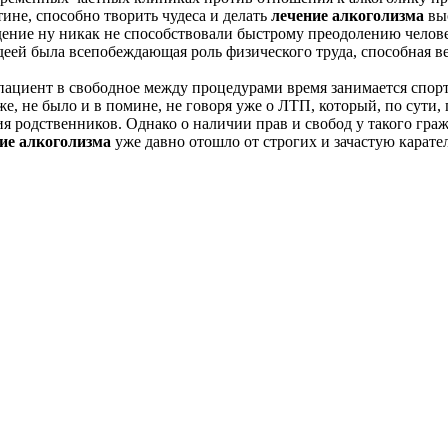
ине, способно творить чудеса и делать
лечение алкоголизма
выс
дение ну никак не способствовали быстрому преодолению челове
идеей была всепобеждающая роль физического труда, способная 
пациент в свободное между процедурами время занимается спорт
же, не было и в помине, не говоря уже о ЛТП, который, по сути,
 родственников. Однако о наличии прав и свобод у такого граж
ие алкоголизма
уже давно отошло от строгих и зачастую карате