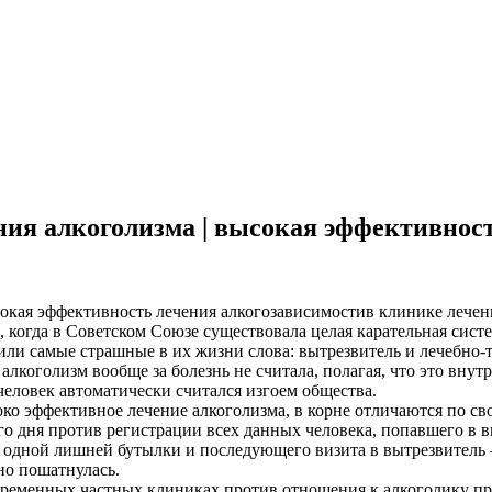
ия алкоголизма | высокая эффективнос
в клинике лечен
 когда в Советском Союзе существовала целая карательная сист
нили самые страшные в их жизни слова: вытрезвитель и лечебно
лкоголизм вообще за болезнь не считала, полагая, что это внут
еловек автоматически считался изгоем общества.
 эффективное лечение алкоголизма, в корне отличаются по сво
о дня против регистрации всех данных человека, попавшего в вы
за одной лишней бутылки и последующего визита в вытрезвитель 
зно пошатнулась.
временных частных клиниках против отношения к алкоголику пра