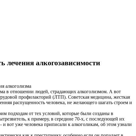
ть лечения алкогозависимости
ия алкоголизма
ема в отношении людей, страдающих алкоголизмом. А вот
-трудовой профилакторий (ЛТП).
Советская медицина, жесткая
ренняя распущенность человека, не желающего шагать строем и
им подходам от тех условий, которые были созданы в
трезвитель, к примеру, в середине 70-х, с последующей их
– и вот уже человека приписали к алкоголикам, об этом узнали
ктически как к преступнику, особенно если он попадает в