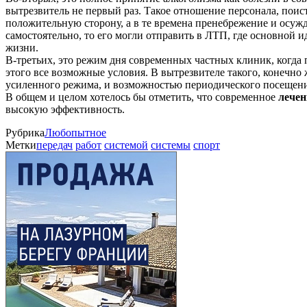
вытрезвитель не первый раз. Такое отношение персонала, поист
положительную сторону, а в те времена пренебрежение и осуж
самостоятельно, то его могли отправить в ЛТП, где основной 
жизни.
В-третьих, это режим дня современных частных клиник, когда 
этого все возможные условия. В вытрезвителе такого, конечно 
усиленного режима, и возможностью периодического посещения
В общем и целом хотелось бы отметить, что современное
лечен
высокую эффективность.
Рубрика
Любопытное
Метки
передач
работ
системой
системы
спорт