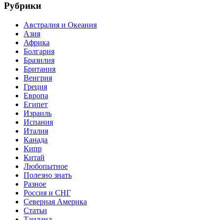
Рубрики
Австралия и Океания
Азия
Африка
Болгария
Бразилия
Британия
Венгрия
Греция
Европа
Египет
Израиль
Испания
Италия
Канада
Кипр
Китай
Любопытное
Полезно знать
Разное
Россия и СНГ
Северная Америка
Статьи
Таиланд