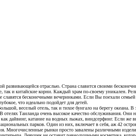
амой развивающейся отраслью. Страна славится своими бесконеч
 так и китайские корни. Каждый храм по-своему уникален. Рели
е славятся бесконечными вечеринками. Если Вы поехали семьей 
убокое, что идеально подойдет для детей.
ьшой, веселый отель, так и тихое бунгало на берегу океана. В эт
 В отелях Таиланда очень высокое качество обслуживания. Они
 как дайвинг, катание на водных лыжах, виндсерфинг. Если же вы
ациональных парков. Один из них, включает в себя, аж 42 остро
я. Многочисленные рынки просто завалены различными изделиям
интерьера. Девушек не оставит равнодушными косметика, котора