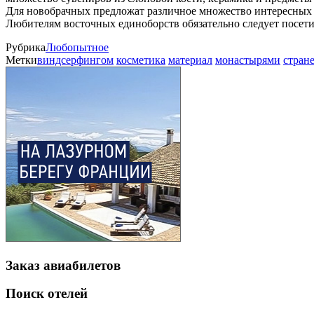
Для новобрачных предложат различное множество интересных 
Любителям восточных единоборств обязательно следует посетит
Рубрика
Любопытное
Метки
виндсерфингом
косметика
материал
монастырями
стран
Заказ авиабилетов
Поиск отелей