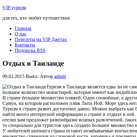
VIP туризм
для тех, кто любит путешествия
Главная
О нас
Перелеты на VIP Джетах
Контакты
Подписка RSS
Отдых в Таиланде
09.02.2015
Выкл.
Автор
admin
Туризм в Таиланде является едва ли не с
большое количество монастырей, которые имеют как индийские,
В стране большое множество пляжей.
Одни спокойные, а други
Самуи, на котором расположен пляж Липа Ной. Море здесь негл
Туризм в стране развит достаточно давно. Можно выбрать как бол
найти много интересной информации о стране и отдыхе в ней.
отелях вам предложат разнообразие водных развлечений, таких
то специально для туристов здесь создано большое множество н
У любителей шопинга страна оставит незабываемые впечатлени
множество сувениров из слоновой кости, керамика и предметы 