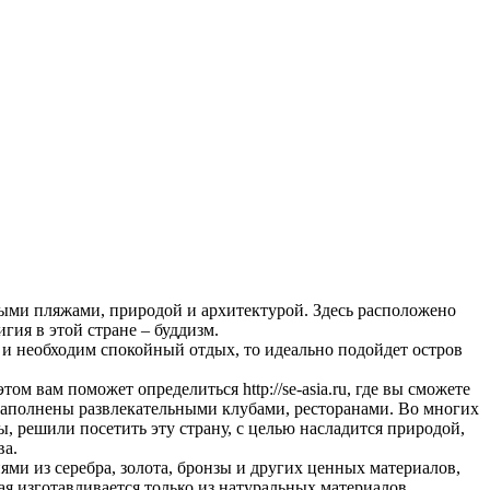
ными пляжами, природой и архитектурой. Здесь расположено
гия в этой стране – буддизм.
и необходим спокойный отдых, то идеально подойдет остров
ом вам поможет определиться http://se-asia.ru, где вы сможете
 наполнены развлекательными клубами, ресторанами. Во многих
, решили посетить эту страну, с целью насладится природой,
ва.
и из серебра, золота, бронзы и других ценных материалов,
я изготавливается только из натуральных материалов.