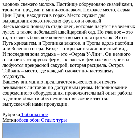
вдоволь свежего молока. Пастбище оборудовано скамейками,
тропами, прудами и мини-зоопарком. Похожее место, ферма
Цин-Цзин, находится в горах. Место служит для
выращивания экзотических фруктов и овощей.
Здесь можно повидать стадо овец, которые пасутся на зеленых
лугах, а также небольшой швейцарский сад. Но главное – это
то, что здесь большое количество мест для прогулок. Это и
Путь хризантем, и Тропинка закатов, и Тропы вдоль пастбищ
или Зеленого озера. Везде – открывается живописный вид.
И последняя зона отдыха – это «Ферма У-Лин». Он немного
отличается от других ферм, т.к. здесь в феврале все туристы
любуются прекрасной сакурой, которая расцвела. Остров
Тайвань – место, где каждый сможет по-настоящему
отдохнуть.
Вашему вниманию предлагается качественная печать
рекламных листовок по доступным ценам. Использование
современного оборудования, продолжительный опыт работы
в данной области обеспечивают высокое качество
выпускаемой нами продукции.
Рубрика
Любопытное
Метки
обоев
обои
Отдых
туры