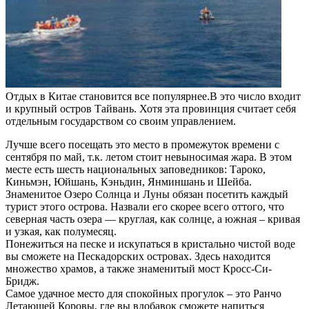
Отдых в Китае становится все популярнее.В это число входит
и крупный остров Тайвань. Хотя эта провинция считает себя
отдельным государством со своим управлением.
Лучше всего посещать это место в промежуток времени с
сентября по май, т.к. летом стоит невыносимая жара. В этом
месте есть шесть национальных заповедников: Тароко,
Киньмэн, Юйшань, Кэньдин, Янминшань и Шейба.
Знаменитое Озеро Солнца и Луны обязан посетить каждый
турист этого острова. Назвали его скорее всего оттого, что
северная часть озера — круглая, как солнце, а южная – кривая
и узкая, как полумесяц.
Понежиться на песке и искупаться в кристально чистой воде
вы сможете на Пескадорских островах. Здесь находится
множество храмов, а также знаменитый мост Кросс-Си-
Бридж.
Самое удачное место для спокойных прогулок – это Ранчо
Летающей Коровы, где вы вдобавок сможете напиться